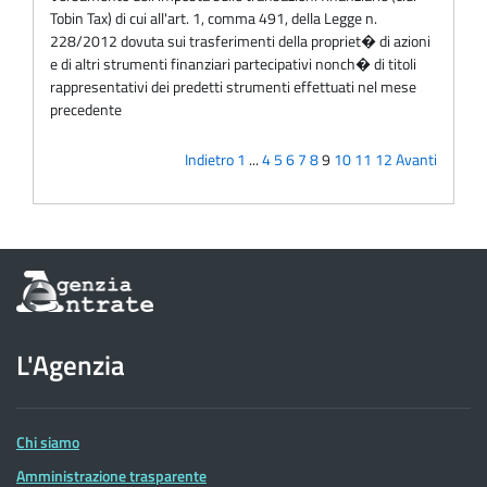
Tobin Tax) di cui all'art. 1, comma 491, della Legge n.
228/2012 dovuta sui trasferimenti della propriet� di azioni
e di altri strumenti finanziari partecipativi nonch� di titoli
rappresentativi dei predetti strumenti effettuati nel mese
precedente
Indietro
1
...
4
5
6
7
8
9
10
11
12
Avanti
Informazioni
sul
sito
dell'Agenzia
L'Agenzia
delle
Entrate
Chi siamo
Amministrazione trasparente