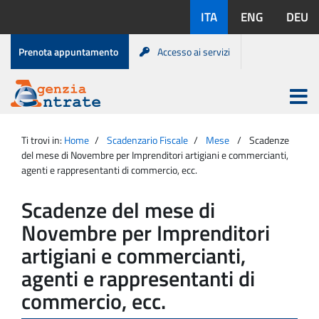
Salta
Lingue
ITA
ENG
DEU
al
disponibili:
contenuto
Menu
Prenota appuntamento
Accesso ai servizi
di
servizio
Apri
menu
Menu
Portale
princip
Agenzia
principale
Ti trovi in:
Home
Scadenzario Fiscale
Mese
Scadenze
Entrate
del mese di Novembre per Imprenditori artigiani e commercianti,
agenti e rappresentanti di commercio, ecc.
Scadenze del mese di
Novembre per Imprenditori
artigiani e commercianti,
agenti e rappresentanti di
commercio, ecc.