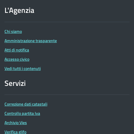
sito
dell'Agenzia
L'Agenzia
delle
Entrate
Chi siamo
Amministrazione trasparente
Atti di notifica
Accesso civico
Vedi tutti i contenuti
Servizi
Correzione dati catastali
Controllo partita Iva
Archivio Vies
Verifica glifo