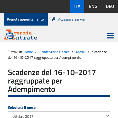
Salta
Lingue
ITA
ENG
DEU
al
disponibili:
contenuto
Menu
Prenota appuntamento
Accesso ai servizi
di
servizio
Apri
menu
Menu
Portale
princip
Agenzia
principale
Ti trovi in:
Home
Scadenzario Fiscale
Mese
Scadenze
Entrate
del 16-10-2017 raggruppate per Adempimento
Scadenze del 16-10-2017
raggruppate per
Adempimento
Seleziona il mese: