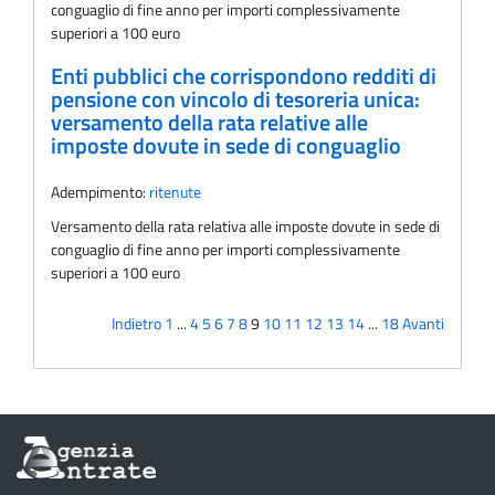
conguaglio di fine anno per importi complessivamente
superiori a 100 euro
Enti pubblici che corrispondono redditi di
pensione con vincolo di tesoreria unica:
versamento della rata relative alle
imposte dovute in sede di conguaglio
Adempimento:
ritenute
Versamento della rata relativa alle imposte dovute in sede di
conguaglio di fine anno per importi complessivamente
superiori a 100 euro
Indietro
1
...
4
5
6
7
8
9
10
11
12
13
14
...
18
Avanti
Informazioni
sul