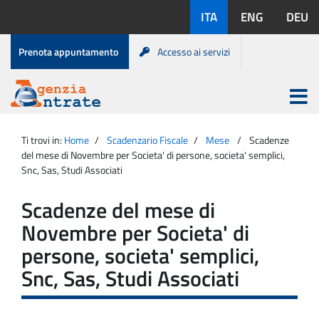
Salta
Lingue
ITA
ENG
DEU
al
disponibili:
contenuto
Menu
Prenota appuntamento
Accesso ai servizi
di
servizio
Apri
menu
Menu
Portale
princip
Agenzia
principale
Ti trovi in:
Home
Scadenzario Fiscale
Mese
Scadenze
Entrate
del mese di Novembre per Societa' di persone, societa' semplici,
Snc, Sas, Studi Associati
Scadenze del mese di
Novembre per Societa' di
persone, societa' semplici,
Snc, Sas, Studi Associati