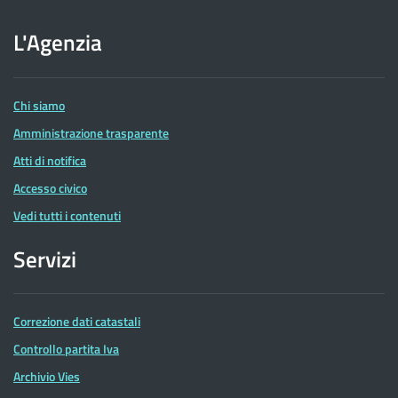
sito
dell'Agenzia
L'Agenzia
delle
Entrate
Chi siamo
Amministrazione trasparente
Atti di notifica
Accesso civico
Vedi tutti i contenuti
Servizi
Correzione dati catastali
Controllo partita Iva
Archivio Vies