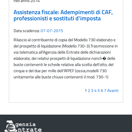
nell'anno 2014
Assistenza fiscale: Adempimenti di CAF,
professionisti e sostituti d'imposta
Data scadenza:
07-07-2015
Rilascio al contribuente di copia del Modello 730 elaborato e
del prospetto di liquidazione (Modello 730-3).Trasmissione in
via telematica all'Agenzia delle Entrate delle dichiarazioni
elaborate, dei relativi prospetti di liquidazione nonch� delle
buste contenenti le schede relative alla scelta dell'otto, del
cinque e del due per mille dell'IRPEF (ossia,modelli 730
unitamente alle buste chiuse contenenti il mod. 730-1)
1
2
3
4
5
6
7
Avanti
Informazioni
sul