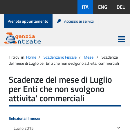
Salta
Lingue
ITA
ENG
DEU
al
disponibili:
contenuto
Menu
Prenota appuntamento
Accesso ai servizi
di
servizio
Apri
menu
Menu
Portale
princip
Agenzia
principale
Ti trovi in:
Home
Scadenzario Fiscale
Mese
Scadenze
Entrate
del mese di Luglio per Enti che non svolgono attivita' commerciali
Scadenze del mese di Luglio
per Enti che non svolgono
attivita' commerciali
Seleziona il mese: