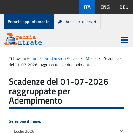
Salta
Lingue
ITA
ENG
DEU
al
disponibili:
contenuto
Menu
Prenota appuntamento
Accesso ai servizi
di
servizio
Apri
menu
Menu
Portale
princip
Agenzia
principale
Ti trovi in:
Home
Scadenzario Fiscale
Mese
Scadenze
Entrate
del 01-07-2026 raggruppate per Adempimento
Scadenze del 01-07-2026
raggruppate per
Adempimento
Seleziona il mese: