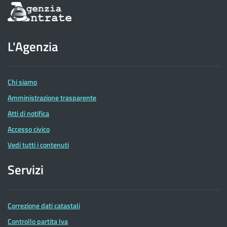
Informazioni
sul
sito
dell'Agenzia
L'Agenzia
delle
Entrate
Chi siamo
Amministrazione trasparente
Atti di notifica
Accesso civico
Vedi tutti i contenuti
Servizi
Correzione dati catastali
Controllo partita Iva