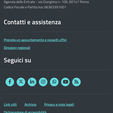
Agenzia delle Entrate - via Giorgione n. 106, 00147 Roma
Codice Fiscale e Partita Iva: 06363391001
Contatti e assistenza
Prenota un appuntamento e recapiti uffici
Direzioni regionali
Seguici su
Facebook
Twitter
Linkedin
Instagram
YouTube
RSS
Whatsapp
Altre
Link utili
Archivio
Privacy e note legali
informazioni
Dichiarazione di accessibilità