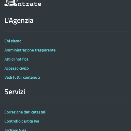
sul
sito
dell'Agenzia
L'Agenzia
delle
Entrate
Chi siamo
Amministrazione trasparente
Atti di notifica
Accesso civico
Vedi tutti i contenuti
Servizi
Correzione dati catastali
Controllo partita Iva
Archivio Vies