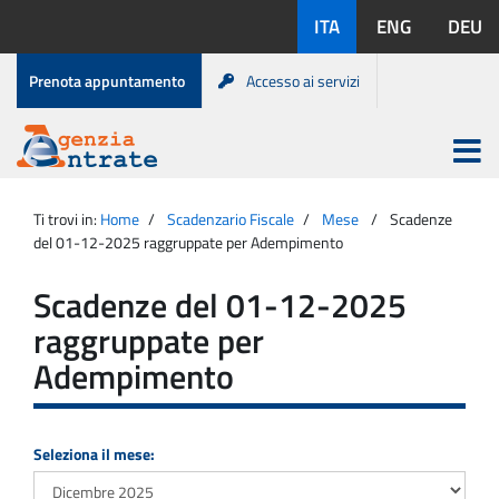
Salta
Lingue
ITA
ENG
DEU
al
disponibili:
contenuto
Menu
Prenota appuntamento
Accesso ai servizi
di
servizio
Apri
menu
Menu
Portale
princip
Agenzia
principale
Ti trovi in:
Home
Scadenzario Fiscale
Mese
Scadenze
Entrate
del 01-12-2025 raggruppate per Adempimento
Scadenze del 01-12-2025
raggruppate per
Adempimento
Seleziona il mese: