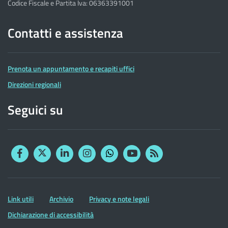
Codice Fiscale e Partita Iva: 06363391001
Contatti e assistenza
Prenota un appuntamento e recapiti uffici
Direzioni regionali
Seguici su
Facebook
Twitter
Linkedin
Instagram
YouTube
RSS
Whatsapp
Altre
Link utili
Archivio
Privacy e note legali
informazioni
Dichiarazione di accessibilità