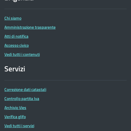
delle
Entrate
Chi siamo
Amministrazione trasparente
Atti di notifica
Accesso civico
Vedi tutti i contenuti
Servizi
Correzione dati catastali
Controllo partita Iva
Archivio Vies
Verifica glifo
Vedi tutti i servizi