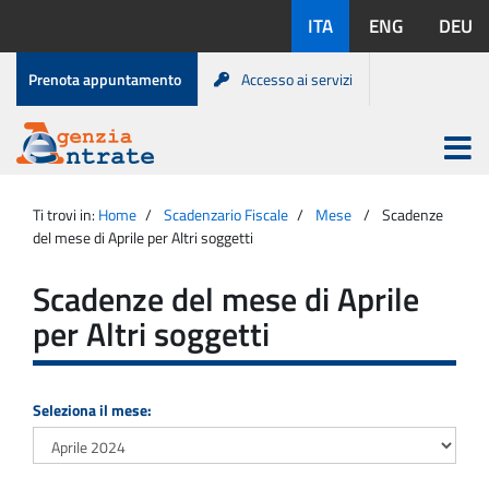
Salta
Lingue
ITA
ENG
DEU
al
disponibili:
contenuto
Menu
Prenota appuntamento
Accesso ai servizi
di
servizio
Apri
menu
Menu
Portale
princip
Agenzia
principale
Ti trovi in:
Home
Scadenzario Fiscale
Mese
Scadenze
Entrate
del mese di Aprile per Altri soggetti
Scadenze del mese di Aprile
per Altri soggetti
Seleziona il mese: