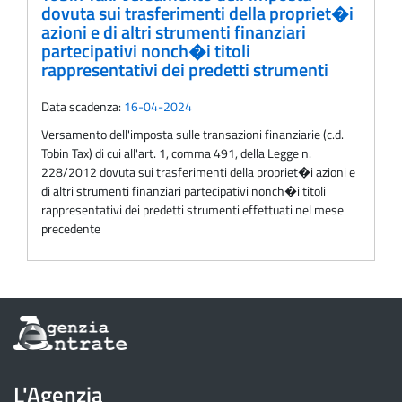
dovuta sui trasferimenti della propriet�i
azioni e di altri strumenti finanziari
partecipativi nonch�i titoli
rappresentativi dei predetti strumenti
Data scadenza:
16-04-2024
Versamento dell'imposta sulle transazioni finanziarie (c.d.
Tobin Tax) di cui all'art. 1, comma 491, della Legge n.
228/2012 dovuta sui trasferimenti della propriet�i azioni e
di altri strumenti finanziari partecipativi nonch�i titoli
rappresentativi dei predetti strumenti effettuati nel mese
precedente
Informazioni
sul
sito
dell'Agenzia
L'Agenzia