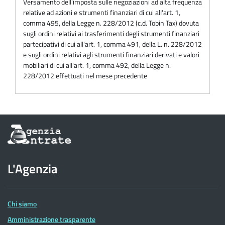
Versamento dell'imposta sulle negoziazioni ad alta frequenza
relative ad azioni e strumenti finanziari di cui all'art. 1,
comma 495, della Legge n. 228/2012 (c.d. Tobin Tax) dovuta
sugli ordini relativi ai trasferimenti degli strumenti finanziari
partecipativi di cui all'art. 1, comma 491, della L. n. 228/2012
e sugli ordini relativi agli strumenti finanziari derivati e valori
mobiliari di cui all'art. 1, comma 492, della Legge n.
228/2012 effettuati nel mese precedente
Informazioni
sul
sito
dell'Agenzia
L'Agenzia
delle
Entrate
Chi siamo
Amministrazione trasparente