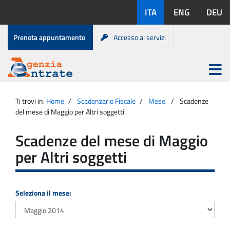
Salta
Lingue
ITA
ENG
DEU
al
disponibili:
contenuto
Menu
Prenota appuntamento
Accesso ai servizi
di
servizio
Apri
menu
Menu
Portale
princip
Agenzia
principale
Ti trovi in:
Home
Scadenzario Fiscale
Mese
Scadenze
Entrate
del mese di Maggio per Altri soggetti
Scadenze del mese di Maggio
per Altri soggetti
Seleziona il mese: