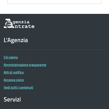
Informazioni
sul
sito
dell'Agenzia
L'Agenzia
delle
Entrate
Chi siamo
Amministrazione trasparente
Atti di notifica
Accesso civico
Vedi tutti i contenuti
Servizi