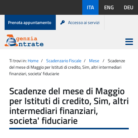
Salta
Lingue
ITA
ENG
DEU
al
disponibili:
contenuto
Menu
Prenota appuntamento
Accesso ai servizi
di
servizio
Apri
menu
Menu
Portale
princip
Agenzia
principale
Ti trovi in:
Home
Scadenzario Fiscale
Mese
Scadenze
Entrate
del mese di Maggio per Istituti di credito, Sim, altri intermediari
finanziari, societa' fiduciarie
Scadenze del mese di Maggio
per Istituti di credito, Sim, altri
intermediari finanziari,
societa' fiduciarie