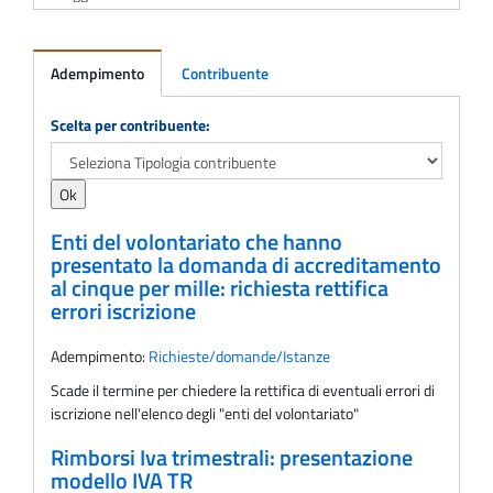
Adempimento
Contribuente
Adempimento
Scelta per contribuente:
Enti del volontariato che hanno
presentato la domanda di accreditamento
al cinque per mille: richiesta rettifica
errori iscrizione
Adempimento:
Richieste/domande/Istanze
Scade il termine per chiedere la rettifica di eventuali errori di
iscrizione nell'elenco degli "enti del volontariato"
Rimborsi Iva trimestrali: presentazione
modello IVA TR