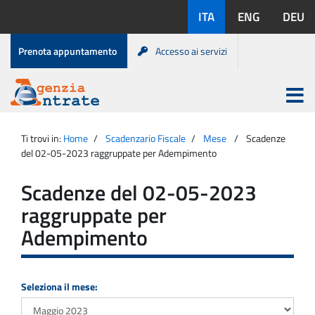
Salta
Lingue
ITA
ENG
DEU
al
disponibili:
contenuto
Menu
Prenota appuntamento
Accesso ai servizi
di
servizio
Apri
menu
Menu
Portale
princip
Agenzia
principale
Ti trovi in:
Home
Scadenzario Fiscale
Mese
Scadenze
Entrate
del 02-05-2023 raggruppate per Adempimento
Scadenze del 02-05-2023
raggruppate per
Adempimento
Seleziona il mese: