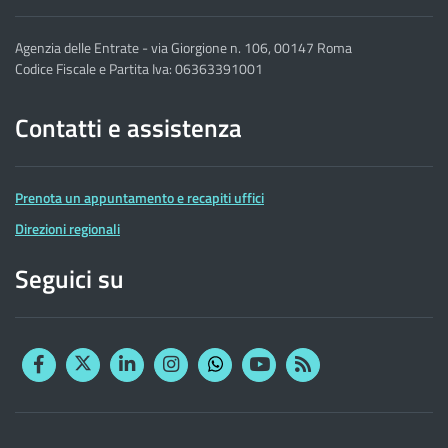
Agenzia delle Entrate - via Giorgione n. 106, 00147 Roma
Codice Fiscale e Partita Iva: 06363391001
Contatti e assistenza
Prenota un appuntamento e recapiti uffici
Direzioni regionali
Seguici su
Facebook
Twitter
Linkedin
Instagram
YouTube
RSS
Whatsapp
Altre