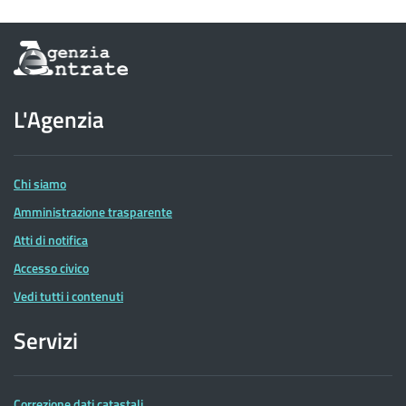
Informazioni
sul
sito
dell'Agenzia
L'Agenzia
delle
Entrate
Chi siamo
Amministrazione trasparente
Atti di notifica
Accesso civico
Vedi tutti i contenuti
Servizi
Correzione dati catastali