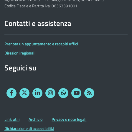
Codice Fiscale e Partita Iva: 06363391001
Contatti e assistenza
Prenota un appuntamento e recapiti uffici
Direzioni regionali
Seguici su
Facebook
Twitter
Linkedin
Instagram
YouTube
RSS
Whatsapp
Altre
Link utili
Archivio
Privacy e note legali
informazioni
Dichiarazione di accessibilità