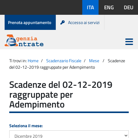
Salta
Lingue
ITA
ENG
DEU
al
disponibili:
contenuto
Menu
Prenota appuntamento
Accesso ai servizi
di
servizio
Apri
menu
Menu
Portale
princip
Agenzia
principale
Ti trovi in:
Home
Scadenzario Fiscale
Mese
Scadenze
Entrate
del 02-12-2019 raggruppate per Adempimento
Scadenze del 02-12-2019
raggruppate per
Adempimento
Seleziona il mese: