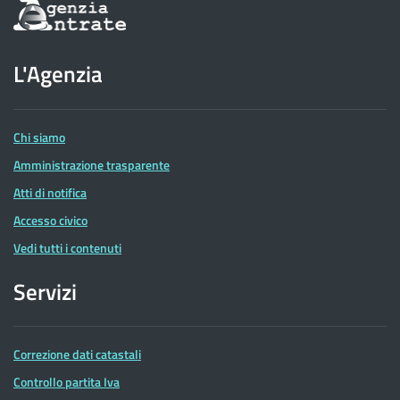
Informazioni
sul
sito
dell'Agenzia
L'Agenzia
delle
Entrate
Chi siamo
Amministrazione trasparente
Atti di notifica
Accesso civico
Vedi tutti i contenuti
Servizi
Correzione dati catastali
Controllo partita Iva