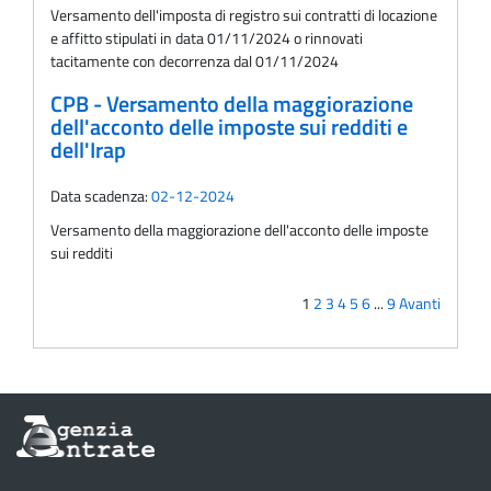
Versamento dell'imposta di registro sui contratti di locazione
e affitto stipulati in data 01/11/2024 o rinnovati
tacitamente con decorrenza dal 01/11/2024
CPB - Versamento della maggiorazione
dell'acconto delle imposte sui redditi e
dell'Irap
Data scadenza:
02-12-2024
Versamento della maggiorazione dell'acconto delle imposte
sui redditi
1
2
3
4
5
6
...
9
Avanti
Informazioni
sul
sito