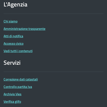
dell'Agenzia
L'Agenzia
delle
Entrate
Chi siamo
Amministrazione trasparente
Atti di notifica
Accesso civico
Vedi tutti i contenuti
Servizi
Correzione dati catastali
Controllo partita Iva
Archivio Vies
Verifica glifo