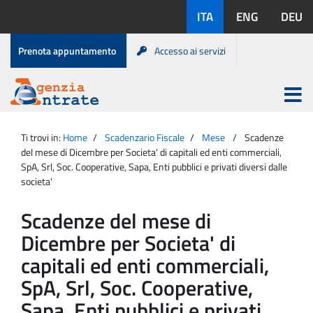
Salta
Lingue
ITA
ENG
DEU
al
disponibili:
contenuto
Menu
Prenota appuntamento
Accesso ai servizi
di
servizio
Apri
menu
Menu
Portale
princip
Agenzia
principale
Ti trovi in:
Home
Scadenzario Fiscale
Mese
Scadenze
Entrate
del mese di Dicembre per Societa' di capitali ed enti commerciali,
SpA, Srl, Soc. Cooperative, Sapa, Enti pubblici e privati diversi dalle
societa'
Scadenze del mese di
Dicembre per Societa' di
capitali ed enti commerciali,
SpA, Srl, Soc. Cooperative,
Sapa, Enti pubblici e privati