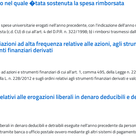
no nel quale �tata sostenuta la spesa rimborsata
alle spese universitarie erogati nell'anno precedente, con l'indicazione dell'
mposta (c.d. CU) di cui all'art. 4 del D.P.R. n. 322/1998; b) i rimborsi trasmessi
oni ad alta frequenza relative alle azioni, agli strume
nti finanziari derivati
d azioni e strumenti finanziari di cui all'art. 1, comma 495, della Legge n. 228
lla L. n. 228/2012 e sugli ordini relativi agli strumenti finanziari derivati e va
lativi alle erogazioni liberali in denaro deducibili e 
 liberali in denaro deducibili e detraibili eseguite nell'anno precedente da pe
ramite banca o ufficio postale ovvero mediante gli altri sistemi di pagamento p