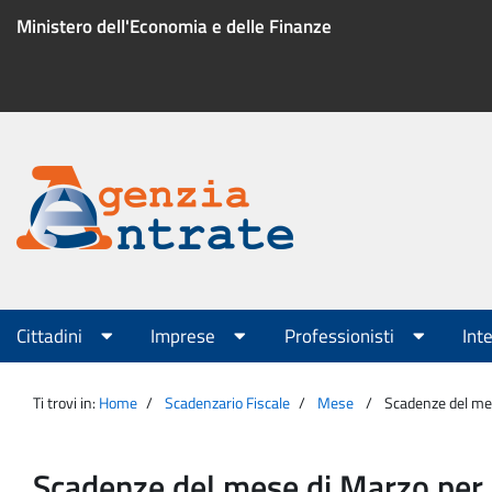
Salta
Ministero dell'Economia e delle Finanze
al
contenuto
Menu
di
servizio
Portale
Agenzia
Menu
Cittadini
Imprese
Professionisti
Int
principale
Entrate
Ti trovi in:
Home
Scadenzario Fiscale
Mese
Scadenze del mes
Scadenze del mese di Marzo per A