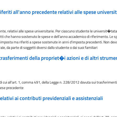
feriti all'anno precedente relativi alle spese universit
edente, relativi alle spese universitarie. Per ciascuno studente le universit�t
ti che hanno sostenuto le spese e dell'anno accademico di riferimento. Le spe
'imposta ma riferiti a spese sostenute in anni d'imposta precedenti. Non devon
e, da parte di soggetti diversi dallo studente o dai suoi familiari
asferimenti della propriet�i azioni e di altri strumen
di cui all'art. 1, comma 491, della Legge n. 228/2012 dovuta sui trasferimenti d
 mese precedente
lativi ai contributi previdenziali e assistenziali