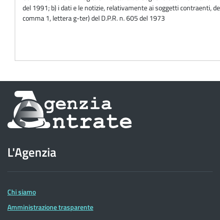
del 1991; b) i dati e le notizie, relativamente ai soggetti contraenti, de
comma 1, lettera g-ter) del D.P.R. n. 605 del 1973
Informazioni
sul
sito
L'Agenzia
dell'Agenzia
delle
Entrate
Chi siamo
Amministrazione trasparente