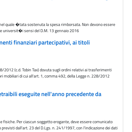
anno nel quale �tata sostenuta la spesa rimborsata. Non devono essere
 dalle universit�i sensi del D.M. 13 gennaio 2016
nti finanziari partecipativi, ai titoli
/2012 (c.d. Tobin Tax) dovuta sugli ordini relativi ai trasferimenti
lori mobiliari di cui all'art. 1, comma 492, della Legge n. 228/2012
detraibili eseguite nell'anno precedente da
rsone fisiche. Per ciascun soggetto erogante, deve essere comunicato
revisti dall'art. 23 del D.Lgs. n. 241/1997, con l'indicazione dei dati