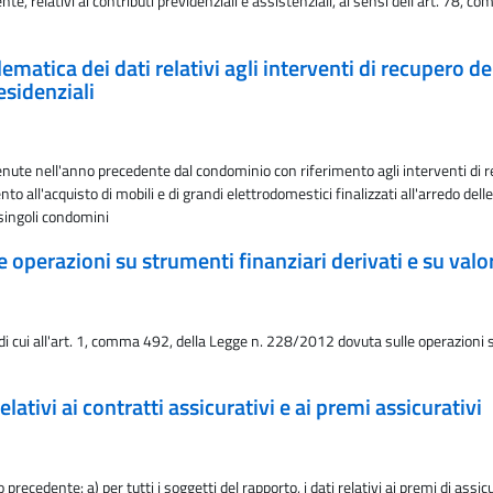
nte, relativi ai contributi previdenziali e assistenziali, ai sensi dell'art. 78, 
tica dei dati relativi agli interventi di recupero del
esidenziali
enute nell'anno precedente dal condominio con riferimento agli interventi di re
to all'acquisto di mobili e di grandi elettrodomestici finalizzati all'arredo del
singoli condomini
operazioni su strumenti finanziari derivati e su valor
di cui all'art. 1, comma 492, della Legge n. 228/2012 dovuta sulle operazioni su
ativi ai contratti assicurativi e ai premi assicurativi
precedente: a) per tutti i soggetti del rapporto, i dati relativi ai premi di assi