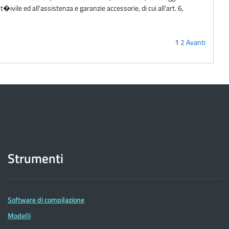
t�ivile ed all'assistenza e garanzie accessorie, di cui all'art. 6,
1
2
Avanti
Strumenti
Software di compilazione
Modelli