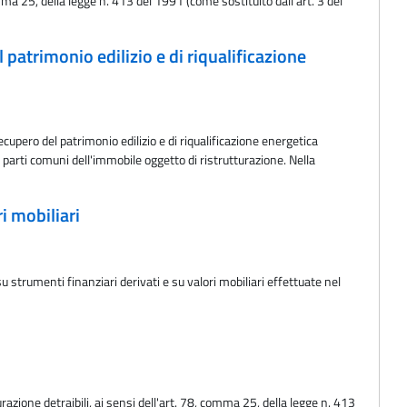
comma 25, della legge n. 413 del 1991 (come sostituito dall'art. 3 del
 patrimonio edilizio e di riqualificazione
cupero del patrimonio edilizio e di riqualificazione energetica
le parti comuni dell'immobile oggetto di ristrutturazione. Nella
i mobiliari
 strumenti finanziari derivati e su valori mobiliari effettuate nel
curazione detraibili, ai sensi dell'art. 78, comma 25, della legge n. 413