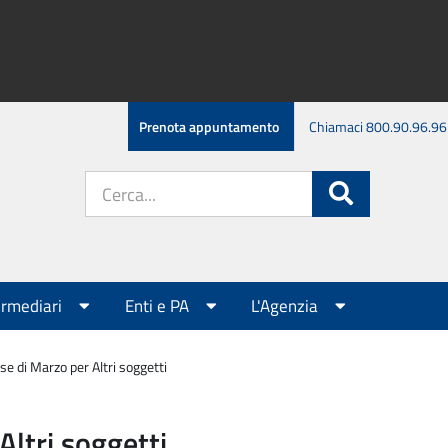
Prenota appuntamento
Chiamaci 800.90.96.96
Cerca
Cerca
nel
sito:
ermediari
Enti e PA
L'Agenzia
e di Marzo per Altri soggetti
ltri soggetti