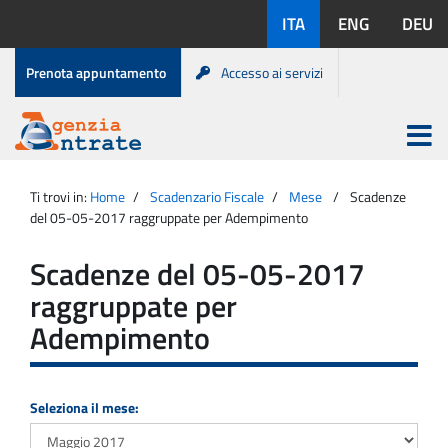
Salta
Lingue
ITA
ENG
DEU
al
disponibili:
contenuto
Menu
Prenota appuntamento
Accesso ai servizi
di
servizio
Apri
menu
Menu
Portale
princip
Agenzia
principale
Ti trovi in:
Home
Scadenzario Fiscale
Mese
Scadenze
Entrate
del 05-05-2017 raggruppate per Adempimento
Scadenze del 05-05-2017
raggruppate per
Adempimento
Seleziona il mese: