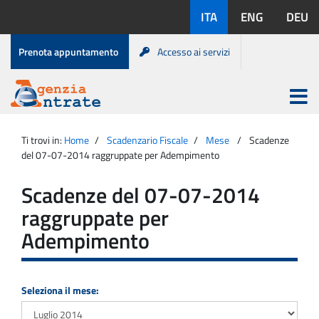
Salta
Lingue
ITA
ENG
DEU
al
disponibili:
contenuto
Menu
Prenota appuntamento
Accesso ai servizi
di
servizio
Apri
menu
Menu
Portale
princip
Agenzia
principale
Ti trovi in:
Home
Scadenzario Fiscale
Mese
Scadenze
Entrate
del 07-07-2014 raggruppate per Adempimento
Scadenze del 07-07-2014
raggruppate per
Adempimento
Seleziona il mese: