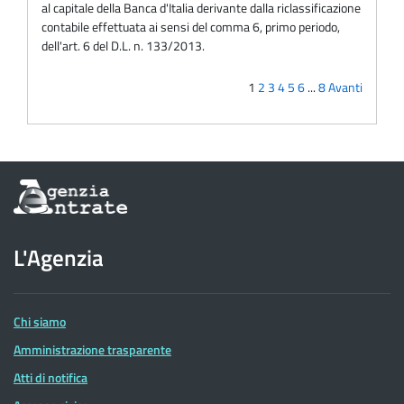
al capitale della Banca d'Italia derivante dalla riclassificazione
contabile effettuata ai sensi del comma 6, primo periodo,
dell'art. 6 del D.L. n. 133/2013.
1
2
3
4
5
6
...
8
Avanti
Informazioni
sul
sito
dell'Agenzia
L'Agenzia
delle
Entrate
Chi siamo
Amministrazione trasparente
Atti di notifica