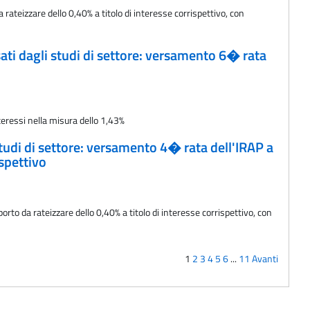
teizzare dello 0,40% a titolo di interesse corrispettivo, con
ssati dagli studi di settore: versamento 6� rata
eressi nella misura dello 1,43%
 studi di settore: versamento 4� rata dell'IRAP a
ispettivo
to da rateizzare dello 0,40% a titolo di interesse corrispettivo, con
1
2
3
4
5
6
...
11
Avanti