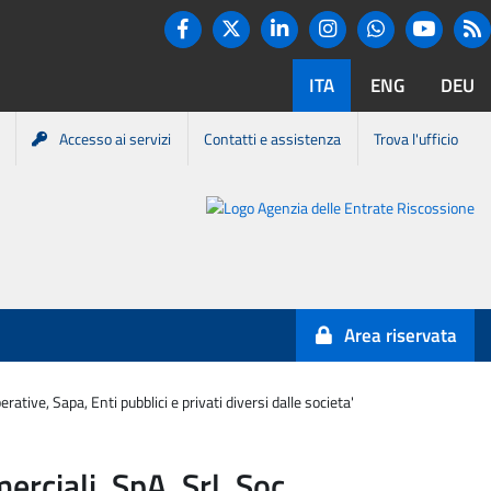
Twitter
R
Facebook
Linkedin
Instagram
You tube
Whatsapp
ITA
ENG
DEU
Accesso ai servizi
Contatti e assistenza
Trova l'ufficio
Portale
Agenzia
Entrate-
Area riservata
Riscossione
tive, Sapa, Enti pubblici e privati diversi dalle societa'
rciali, SpA, Srl, Soc.