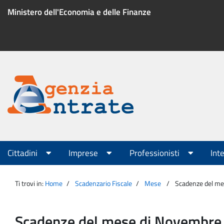
Salta
Ministero dell'Economia e delle Finanze
al
contenuto
Menu
di
servizio
Portale
Agenzia
Menu
Cittadini
Imprese
Professionisti
Int
principale
Entrate
Ti trovi in:
Home
Scadenzario Fiscale
Mese
Scadenze del mese
Scadenze del mese di Novembre per