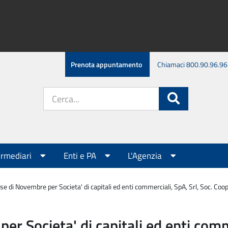
Prenota appuntamento
Chiamaci 800.90.96.96
Cerca
Cerca
nel
sito:
ermediari
Enti e PA
L'Agenzia
 di Novembre per Societa' di capitali ed enti commerciali, SpA, Srl, Soc. Coopera
 Societa' di capitali ed enti comme