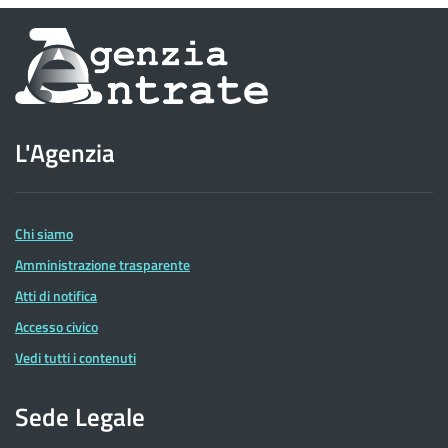
Informazioni
sul
sito
L'Agenzia
dell'Agenzia
delle
Entrate
Chi siamo
Amministrazione trasparente
Atti di notifica
Accesso civico
Vedi tutti i contenuti
Sede Legale