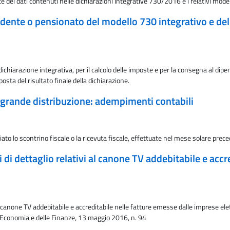
 dei dati contenuti nelle dichiarazioni integrative 730/2016 e i relativi model
endente o pensionato del modello 730 integrativo e de
dichiarazione integrativa, per il calcolo delle imposte e per la consegna al di
sta del risultato finale della dichiarazione.
 grande distribuzione: adempimenti contabili
iato lo scontrino fiscale o la ricevuta fiscale, effettuate nel mese solare prec
 di dettaglio relativi al canone TV addebitabile e acc
al canone TV addebitabile e accreditabile nelle fatture emesse dalle imprese el
ll'Economia e delle Finanze, 13 maggio 2016, n. 94