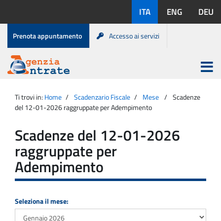
Salta
Lingue
ITA
ENG
DEU
al
disponibili:
contenuto
Menu
Prenota appuntamento
Accesso ai servizi
di
servizio
Apri
menu
Menu
Portale
princip
Agenzia
principale
Ti trovi in:
Home
Scadenzario Fiscale
Mese
Scadenze
Entrate
del 12-01-2026 raggruppate per Adempimento
Scadenze del 12-01-2026
raggruppate per
Adempimento
Seleziona il mese: