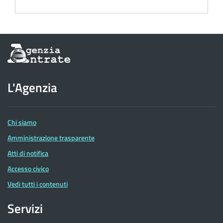
Informazioni
sul
sito
dell'Agenzia
L'Agenzia
delle
Entrate
Chi siamo
Amministrazione trasparente
Atti di notifica
Accesso civico
Vedi tutti i contenuti
Servizi