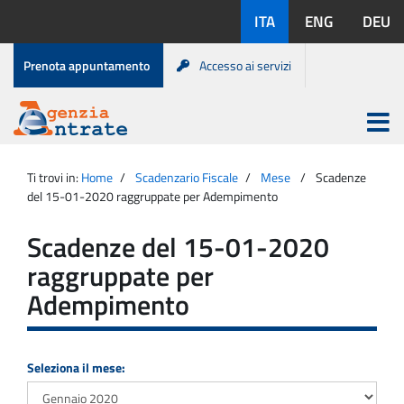
Salta
Lingue
ITA
ENG
DEU
al
disponibili:
contenuto
Menu
Prenota appuntamento
Accesso ai servizi
di
servizio
Apri
menu
Menu
Portale
princip
Agenzia
principale
Ti trovi in:
Home
Scadenzario Fiscale
Mese
Scadenze
Entrate
del 15-01-2020 raggruppate per Adempimento
Scadenze del 15-01-2020
raggruppate per
Adempimento
Seleziona il mese: