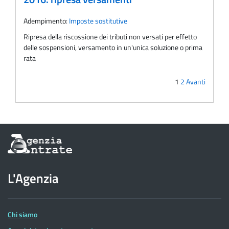
Adempimento:
Imposte sostitutive
Ripresa della riscossione dei tributi non versati per effetto
delle sospensioni, versamento in un'unica soluzione o prima
rata
1
2
Avanti
Informazioni
sul
sito
dell'Agenzia
L'Agenzia
delle
Entrate
Chi siamo