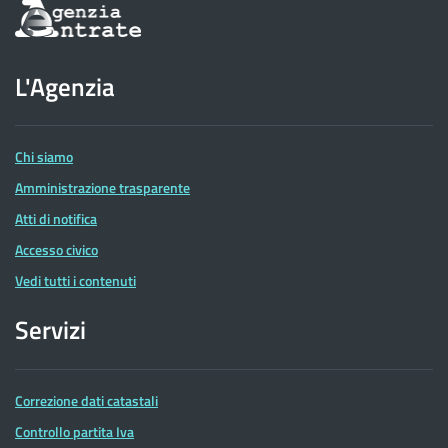
Informazioni
sul
sito
dell'Agenzia
L'Agenzia
delle
Entrate
Chi siamo
Amministrazione trasparente
Atti di notifica
Accesso civico
Vedi tutti i contenuti
Servizi
Correzione dati catastali
Controllo partita Iva