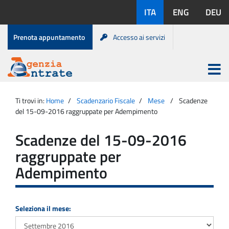
Salta
Lingue
ITA
ENG
DEU
al
disponibili:
contenuto
Menu
Prenota appuntamento
Accesso ai servizi
di
servizio
Apri
menu
Menu
Portale
princip
Agenzia
principale
Ti trovi in:
Home
Scadenzario Fiscale
Mese
Scadenze
Entrate
del 15-09-2016 raggruppate per Adempimento
Scadenze del 15-09-2016
raggruppate per
Adempimento
Seleziona il mese: