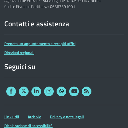
Agenzia delle Entrate - via Giorgione n. 106, 00147 Roma
Codice Fiscale e Partita Iva: 06363391001
Contatti e assistenza
Prenota un appuntamento e recapiti uffici
Direzioni regionali
Seguici su
Facebook
Twitter
Linkedin
Instagram
YouTube
RSS
Whatsapp
Altre
Link utili
Archivio
Privacy e note legali
informazioni
Dichiarazione di accessibilità