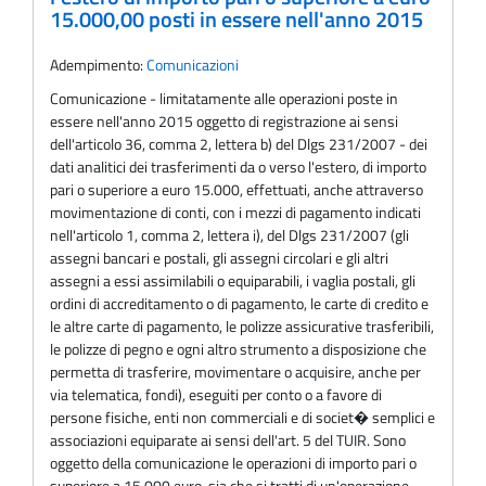
15.000,00 posti in essere nell'anno 2015
Adempimento:
Comunicazioni
Comunicazione - limitatamente alle operazioni poste in
essere nell'anno 2015 oggetto di registrazione ai sensi
dell'articolo 36, comma 2, lettera b) del Dlgs 231/2007 - dei
dati analitici dei trasferimenti da o verso l'estero, di importo
pari o superiore a euro 15.000, effettuati, anche attraverso
movimentazione di conti, con i mezzi di pagamento indicati
nell'articolo 1, comma 2, lettera i), del Dlgs 231/2007 (gli
assegni bancari e postali, gli assegni circolari e gli altri
assegni a essi assimilabili o equiparabili, i vaglia postali, gli
ordini di accreditamento o di pagamento, le carte di credito e
le altre carte di pagamento, le polizze assicurative trasferibili,
le polizze di pegno e ogni altro strumento a disposizione che
permetta di trasferire, movimentare o acquisire, anche per
via telematica, fondi), eseguiti per conto o a favore di
persone fisiche, enti non commerciali e di societ� semplici e
associazioni equiparate ai sensi dell'art. 5 del TUIR. Sono
oggetto della comunicazione le operazioni di importo pari o
superiore a 15.000 euro, sia che si tratti di un'operazione