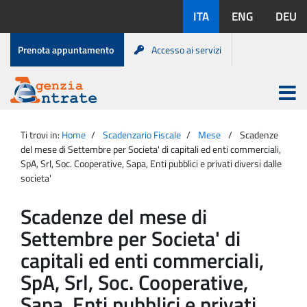
Salta
Lingue
ITA
ENG
DEU
al
disponibili:
contenuto
Menu
Prenota appuntamento
Accesso ai servizi
di
servizio
Apri
menu
Menu
Portale
princip
Agenzia
principale
Ti trovi in:
Home
Scadenzario Fiscale
Mese
Scadenze
Entrate
del mese di Settembre per Societa' di capitali ed enti commerciali,
SpA, Srl, Soc. Cooperative, Sapa, Enti pubblici e privati diversi dalle
societa'
Scadenze del mese di
Settembre per Societa' di
capitali ed enti commerciali,
SpA, Srl, Soc. Cooperative,
Sapa, Enti pubblici e privati