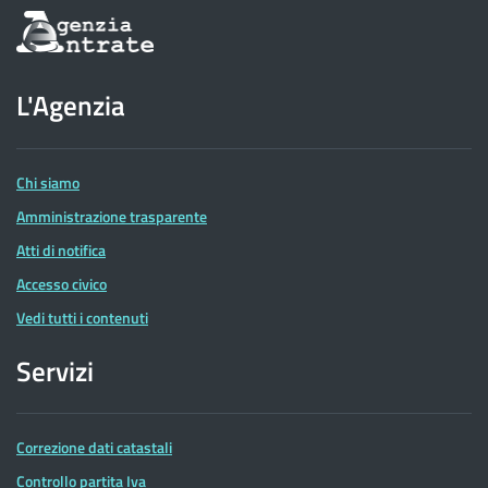
Informazioni
sul
sito
dell'Agenzia
L'Agenzia
delle
Entrate
Chi siamo
Amministrazione trasparente
Atti di notifica
Accesso civico
Vedi tutti i contenuti
Servizi
Correzione dati catastali
Controllo partita Iva