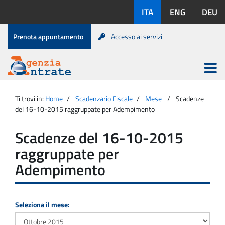
Salta
Lingue
ITA
ENG
DEU
al
disponibili:
contenuto
Menu
Prenota appuntamento
Accesso ai servizi
di
servizio
Apri
menu
Menu
Portale
princip
Agenzia
principale
Ti trovi in:
Home
Scadenzario Fiscale
Mese
Scadenze
Entrate
del 16-10-2015 raggruppate per Adempimento
Scadenze del 16-10-2015
raggruppate per
Adempimento
Seleziona il mese: