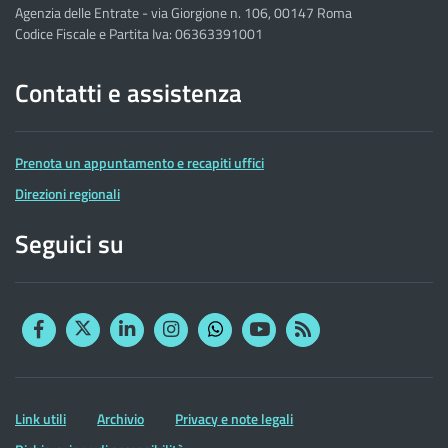
Agenzia delle Entrate - via Giorgione n. 106, 00147 Roma
Codice Fiscale e Partita Iva: 06363391001
Contatti e assistenza
Prenota un appuntamento e recapiti uffici
Direzioni regionali
Seguici su
Facebook
Twitter
Linkedin
Instagram
YouTube
RSS
Whatsapp
Altre
Link utili
Archivio
Privacy e note legali
informazioni