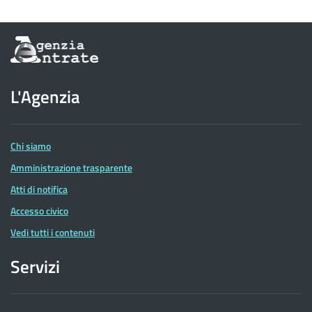
Informazioni
sul
sito
dell'Agenzia
L'Agenzia
delle
Entrate
Chi siamo
Amministrazione trasparente
Atti di notifica
Accesso civico
Vedi tutti i contenuti
Servizi