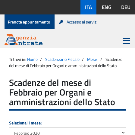
Salta
Lingue
ITA
ENG
DEU
al
disponibili:
contenuto
Menu
Prenota appuntamento
Accesso ai servizi
di
servizio
Apri
menu
Menu
Portale
princip
Agenzia
principale
Ti trovi in:
Home
Scadenzario Fiscale
Mese
Scadenze
Entrate
del mese di Febbraio per Organi e amministrazioni dello Stato
Scadenze del mese di
Febbraio per Organi e
amministrazioni dello Stato
Seleziona il mese: