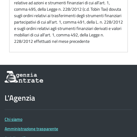
relative ad azioni e strumenti finanziari di cui all'art. 1,
comma 495, della Legge n. 228/2012 (c.d. Tobin Tax) dovuta
sugli ordini relativi ai trasferimenti degli strumenti finanziari
partecipativi di cui all'art. 1, comma 491, della L. n. 228/2012
e sugli ordini relativi agli strumenti finanziari derivati e valori
mobiliari di cui all'art. 1, comma 492, della Legge n.
228/2012 effettuati nel mese precedente
Informazioni
sul
sito
dell'Agenzia
L'Agenzia
delle
Entrate
Chi siamo
Amministrazione trasparente