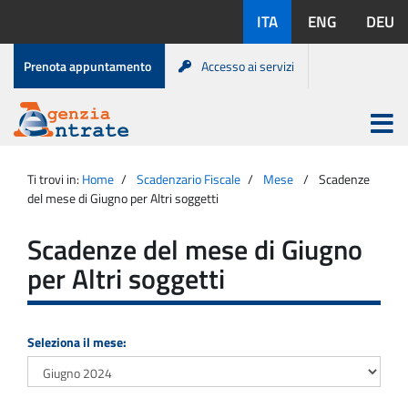
Salta
Lingue
ITA
ENG
DEU
al
disponibili:
contenuto
Menu
Prenota appuntamento
Accesso ai servizi
di
servizio
Apri
menu
Menu
Portale
princip
Agenzia
principale
Ti trovi in:
Home
Scadenzario Fiscale
Mese
Scadenze
Entrate
del mese di Giugno per Altri soggetti
Scadenze del mese di Giugno
per Altri soggetti
Seleziona il mese: