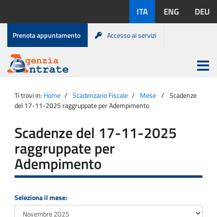
Salta
Lingue
ITA
ENG
DEU
al
disponibili:
contenuto
Menu
Prenota appuntamento
Accesso ai servizi
di
servizio
Apri
menu
Menu
Portale
princip
Agenzia
principale
Ti trovi in:
Home
Scadenzario Fiscale
Mese
Scadenze
Entrate
del 17-11-2025 raggruppate per Adempimento
Scadenze del 17-11-2025
raggruppate per
Adempimento
Seleziona il mese: