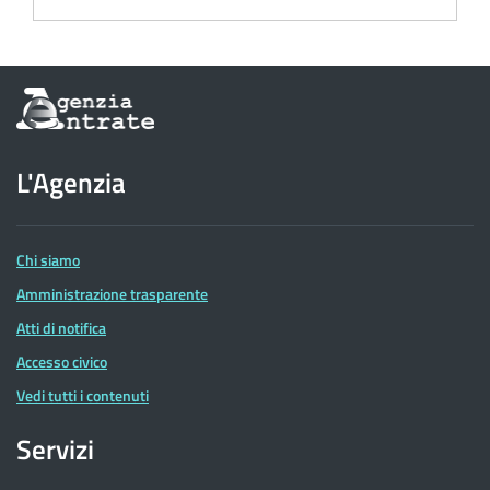
Informazioni
sul
sito
dell'Agenzia
L'Agenzia
delle
Entrate
Chi siamo
Amministrazione trasparente
Atti di notifica
Accesso civico
Vedi tutti i contenuti
Servizi