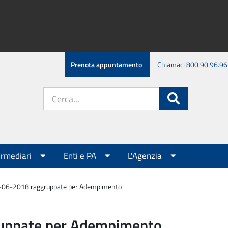
Prenota appuntamento
Chiamaci 800.90.96.96
Cerca
Cerca
nel
sito:
ermediari
Enti e PA
L'Agenzia
8-06-2018 raggruppate per Adempimento
ruppate per Adempimento