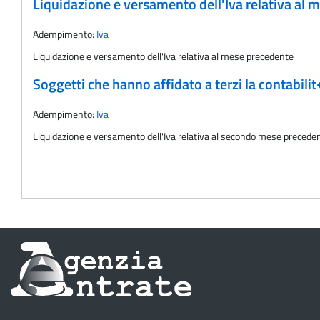
Liquidazione e versamento dell'Iva relativa al
Adempimento:
Iva
Liquidazione e versamento dell'Iva relativa al mese precedente
Soggetti che hanno affidato a terzi la contabil
Adempimento:
Iva
Liquidazione e versamento dell'Iva relativa al secondo mese precede
Informazioni
sul
sito