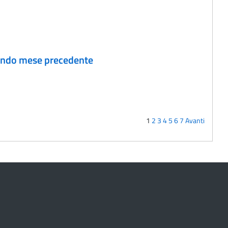
econdo mese precedente
1
2
3
4
5
6
7
Avanti