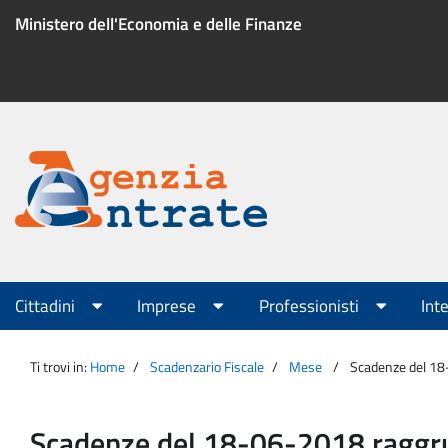
Salta
Ministero dell'Economia e delle Finanze
al
contenuto
Menu
di
servizio
Portale
Agenzia
Menu
Cittadini
Imprese
Professionisti
Int
principale
Entrate
Ti trovi in:
Home
Scadenzario Fiscale
Mese
Scadenze del 1
Scadenze del 18-06-2018 ragg