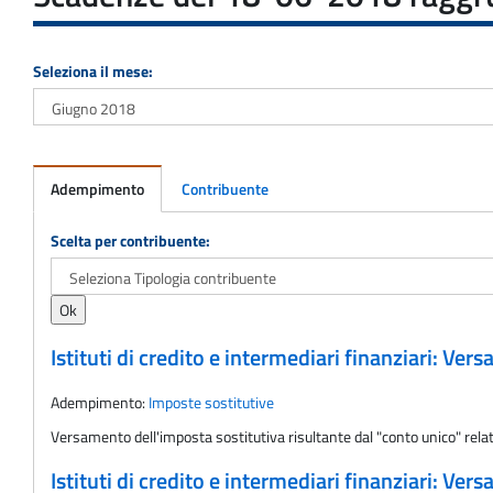
Seleziona il mese:
Adempimento
Contribuente
Adempimento
Scelta per contribuente:
Istituti di credito e intermediari finanziari: Ve
Adempimento:
Imposte sostitutive
Versamento dell'imposta sostitutiva risultante dal "conto unico" relativ
Istituti di credito e intermediari finanziari: Ve