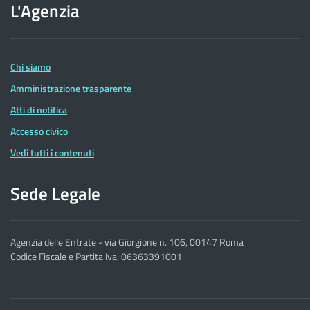
L'Agenzia
dell'Agenzia
delle
Entrate
Chi siamo
Amministrazione trasparente
Atti di notifica
Accesso civico
Vedi tutti i contenuti
Sede Legale
Agenzia delle Entrate - via Giorgione n. 106, 00147 Roma
Codice Fiscale e Partita Iva: 06363391001