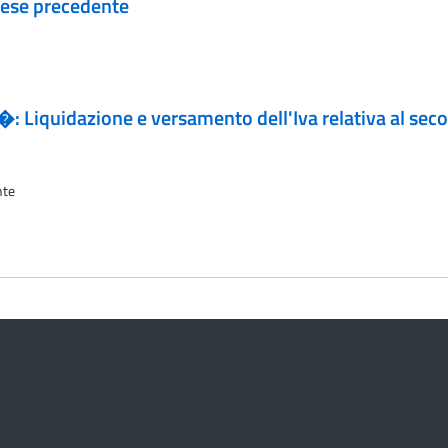
 mese precedente
it�: Liquidazione e versamento dell'Iva relativa al s
nte