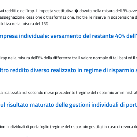
i redditi e dell'Irap. L'imposta sostitutiva � dovuta nella misura dell'8% ov
'assegnazione, cessione o trasformazione. Inoltre, le riserve in sospensione d
tutiva nella misura del 13%
presa individuale: versamento del restante 40% dell'im
rap nella misura dell'8% della differenza tra il valore normale di tali beni ed il
ltro reddito diverso realizzato in regime di risparmi
za realizzata nel secondo mese precedente (regime del risparmio amministra
l risultato maturato delle gestioni individuali di por
ioni individuali di portafoglio (regime del risparmio gestito) in caso di revo