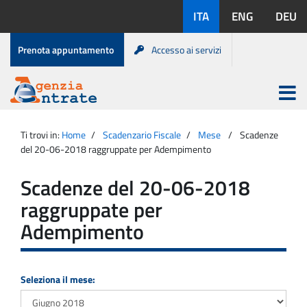
Salta
Lingue
ITA
ENG
DEU
al
disponibili:
contenuto
Menu
Prenota appuntamento
Accesso ai servizi
di
servizio
Apri
menu
Menu
Portale
princip
Agenzia
principale
Ti trovi in:
Home
Scadenzario Fiscale
Mese
Scadenze
Entrate
del 20-06-2018 raggruppate per Adempimento
Scadenze del 20-06-2018
raggruppate per
Adempimento
Seleziona il mese: