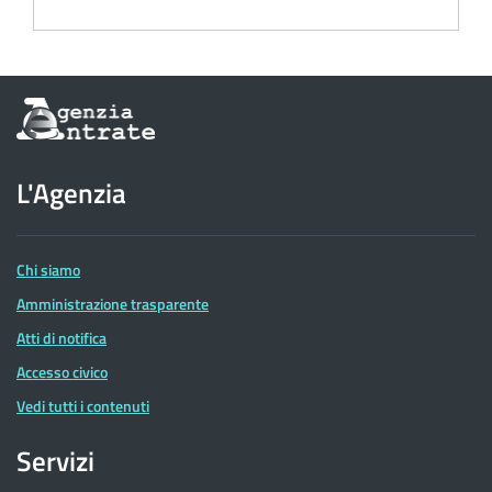
Informazioni
sul
sito
dell'Agenzia
L'Agenzia
delle
Entrate
Chi siamo
Amministrazione trasparente
Atti di notifica
Accesso civico
Vedi tutti i contenuti
Servizi