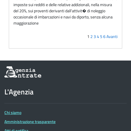
imposte sui redditi e delle relative addizionali, nella misura
del 20%, sui proventi derivanti dall'attivit� di noleggio
occasionale di imbarcazioni e navi da diporto, senza alcuna
maggiorazione
1
2
3
4
5
6
Avanti
Informazioni
sul
sito
dell'Agenzia
L'Agenzia
delle
Entrate
Chi siamo
Amministrazione trasparente
Atti di notifica