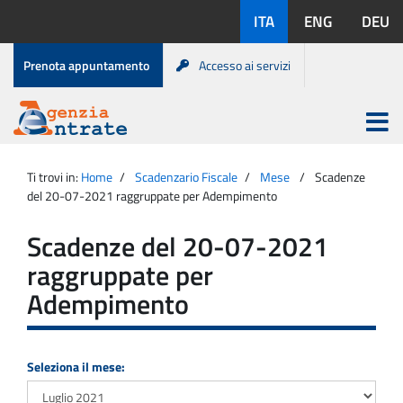
Salta
Lingue
ITA
ENG
DEU
al
disponibili:
contenuto
Menu
Prenota appuntamento
Accesso ai servizi
di
servizio
Apri
menu
Menu
Portale
princip
Agenzia
principale
Ti trovi in:
Home
Scadenzario Fiscale
Mese
Scadenze
Entrate
del 20-07-2021 raggruppate per Adempimento
Scadenze del 20-07-2021
raggruppate per
Adempimento
Seleziona il mese: