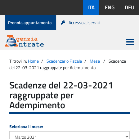
Salta
Lingue
ITA
ENG
DEU
al
disponibili:
contenuto
Menu
Prenota appuntamento
Accesso ai servizi
di
servizio
Apri
menu
Menu
Portale
princip
Agenzia
principale
Ti trovi in:
Home
Scadenzario Fiscale
Mese
Scadenze
Entrate
del 22-03-2021 raggruppate per Adempimento
Scadenze del 22-03-2021
raggruppate per
Adempimento
Seleziona il mese: