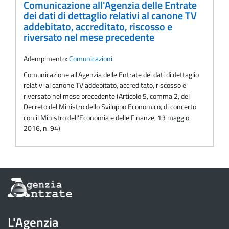
Comunicazione all'Agenzia delle Entrate
dei dati di dettaglio relativi al canone TV
addebitato, accreditato, riscosso e
riversato nel mese precedente
Adempimento:
Comunicazioni
Comunicazione all'Agenzia delle Entrate dei dati di dettaglio
relativi al canone TV addebitato, accreditato, riscosso e
riversato nel mese precedente (Articolo 5, comma 2, del
Decreto del Ministro dello Sviluppo Economico, di concerto
con il Ministro dell'Economia e delle Finanze, 13 maggio
2016, n. 94)
Informazioni
sul
sito
dell'Agenzia
L'Agenzia