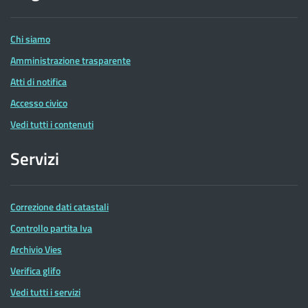
delle
Entrate
Chi siamo
Amministrazione trasparente
Atti di notifica
Accesso civico
Vedi tutti i contenuti
Servizi
Correzione dati catastali
Controllo partita Iva
Archivio Vies
Verifica glifo
Vedi tutti i servizi