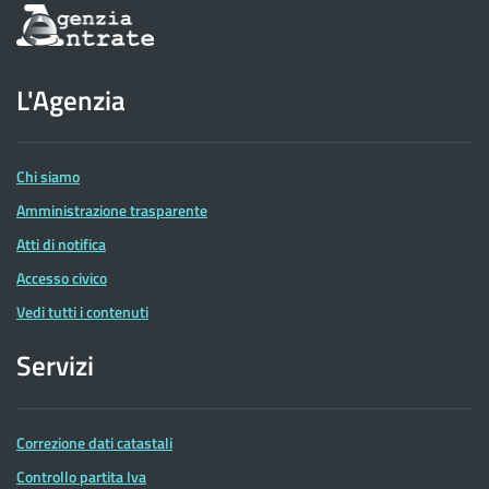
Informazioni
sul
sito
dell'Agenzia
L'Agenzia
delle
Entrate
Chi siamo
Amministrazione trasparente
Atti di notifica
Accesso civico
Vedi tutti i contenuti
Servizi
Correzione dati catastali
Controllo partita Iva