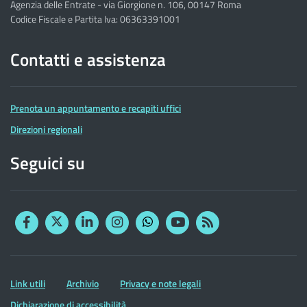
Agenzia delle Entrate - via Giorgione n. 106, 00147 Roma
Codice Fiscale e Partita Iva: 06363391001
Contatti e assistenza
Prenota un appuntamento e recapiti uffici
Direzioni regionali
Seguici su
Facebook
Twitter
Linkedin
Instagram
YouTube
RSS
Whatsapp
Altre
Link utili
Archivio
Privacy e note legali
informazioni
Dichiarazione di accessibilità