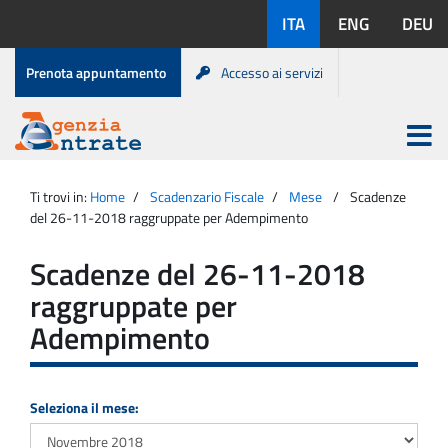
Salta
Lingue
ITA
ENG
DEU
al
disponibili:
contenuto
Menu
Prenota appuntamento
Accesso ai servizi
di
servizio
Apri
menu
Menu
Portale
princip
Agenzia
principale
Ti trovi in:
Home
Scadenzario Fiscale
Mese
Scadenze
Entrate
del 26-11-2018 raggruppate per Adempimento
Scadenze del 26-11-2018
raggruppate per
Adempimento
Seleziona il mese: