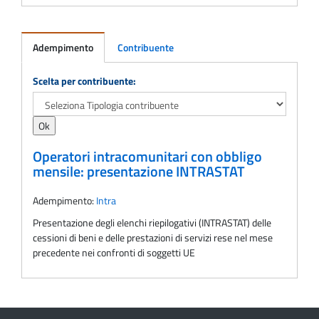
Adempimento
Contribuente
Adempimento
Scelta per contribuente:
Operatori intracomunitari con obbligo
mensile: presentazione INTRASTAT
Adempimento:
Intra
Presentazione degli elenchi riepilogativi (INTRASTAT) delle
cessioni di beni e delle prestazioni di servizi rese nel mese
precedente nei confronti di soggetti UE