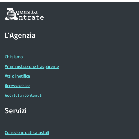
Informazioni
sul
sito
dell'Agenzia
L'Agenzia
delle
Entrate
Chi siamo
Amministrazione trasparente
Atti di notifica
Accesso civico
Vedi tutti i contenuti
Servizi
Correzione dati catastali