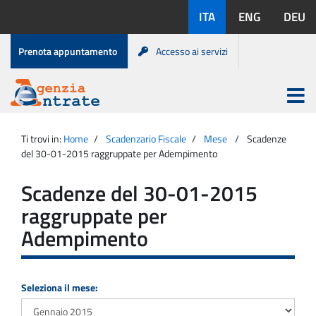
Salta
Lingue
ITA
ENG
DEU
al
disponibili:
contenuto
Menu
Prenota appuntamento
Accesso ai servizi
di
servizio
Apri
menu
Menu
Portale
princip
Agenzia
principale
Ti trovi in:
Home
Scadenzario Fiscale
Mese
Scadenze
Entrate
del 30-01-2015 raggruppate per Adempimento
Scadenze del 30-01-2015
raggruppate per
Adempimento
Seleziona il mese: