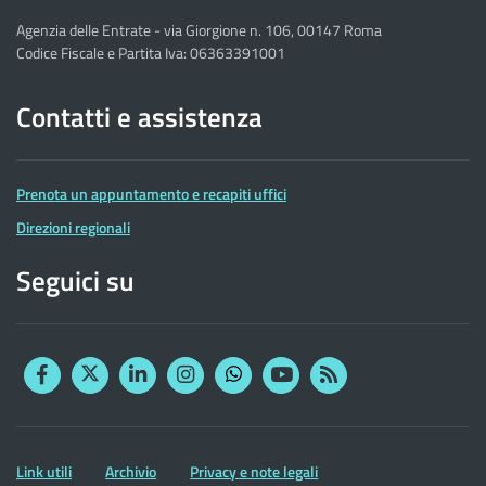
Agenzia delle Entrate - via Giorgione n. 106, 00147 Roma
Codice Fiscale e Partita Iva: 06363391001
Contatti e assistenza
Prenota un appuntamento e recapiti uffici
Direzioni regionali
Seguici su
Facebook
Twitter
Linkedin
Instagram
YouTube
RSS
Whatsapp
Altre
Link utili
Archivio
Privacy e note legali