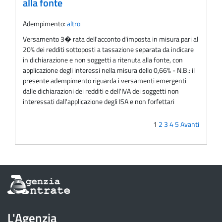
alla fonte
Adempimento:
altro
Versamento 3� rata dell'acconto d'imposta in misura pari al
20% dei redditi sottoposti a tassazione separata da indicare
in dichiarazione e non soggetti a ritenuta alla fonte, con
applicazione degli interessi nella misura dello 0,66% - N.B.: il
presente adempimento riguarda i versamenti emergenti
dalle dichiarazioni dei redditi e dell'IVA dei soggetti non
interessati dall'applicazione degli ISA e non forfettari
1
2
3
4
5
Avanti
Informazioni
sul
sito
dell'Agenzia
L'Agenzia