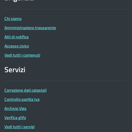
delle
Entrate
Chi siamo
Amministrazione trasparente
Atti di notifica
Accesso civico
Vedi tutti i contenuti
Servizi
Correzione dati catastali
Controllo partita Iva
Archivio Vies
Verifica glifo
Vedi tutti i servizi