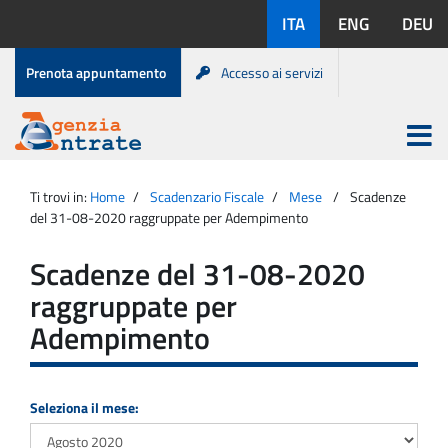
Salta
Lingue
ITA
ENG
DEU
al
disponibili:
contenuto
Menu
Prenota appuntamento
Accesso ai servizi
di
servizio
Apri
menu
Menu
Portale
princip
Agenzia
principale
Ti trovi in:
Home
Scadenzario Fiscale
Mese
Scadenze
Entrate
del 31-08-2020 raggruppate per Adempimento
Scadenze del 31-08-2020
raggruppate per
Adempimento
Seleziona il mese: