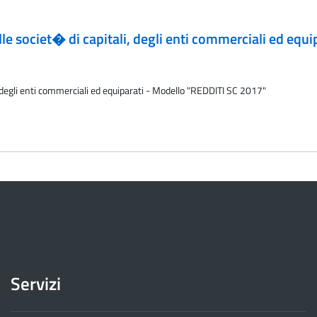
lle societ� di capitali, degli enti commerciali ed eq
i, degli enti commerciali ed equiparati - Modello "REDDITI SC 2017"
Servizi