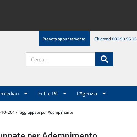
Prenota appuntamento
Chiamaci 800.90.96.96
Cerca
Cerca
nel
sito:
ermediari
Enti e PA
L'Agenzia
1-10-2017 raggruppate per Adempimento
ruppate per Adempimento