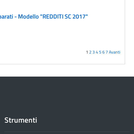
uiparati - Modello "REDDITI SC 2017"
1
2
3
4
5
6
7
Avanti
Strumenti