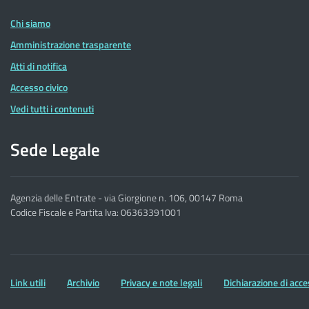
Entrate
Chi siamo
Amministrazione trasparente
Atti di notifica
Accesso civico
Vedi tutti i contenuti
Sede Legale
Agenzia delle Entrate - via Giorgione n. 106, 00147 Roma
Codice Fiscale e Partita Iva: 06363391001
Altre
Link utili
Archivio
Privacy e note legali
Dichiarazione di acce
informazioni