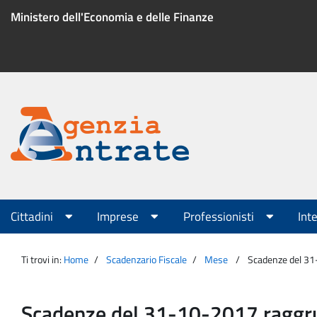
Salta
Ministero dell'Economia e delle Finanze
al
contenuto
Menu
di
servizio
Portale
Agenzia
Menu
Cittadini
Imprese
Professionisti
Int
principale
Entrate
Ti trovi in:
Home
Scadenzario Fiscale
Mese
Scadenze del 3
Scadenze del 31-10-2017 ragg