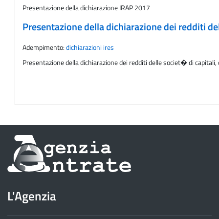
Presentazione della dichiarazione IRAP 2017
Presentazione della dichiarazione dei redditi de
Adempimento:
dichiarazioni ires
Presentazione della dichiarazione dei redditi delle societ� di capital
Informazioni
sul
sito
L'Agenzia
dell'Agenzia
delle