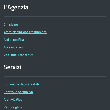
dell'Agenzia
L'Agenzia
delle
Entrate
Chi siamo
Amministrazione trasparente
Atti di notifica
Accesso civico
Vedi tutti i contenuti
Servizi
Correzione dati catastali
Controllo partita Iva
Archivio Vies
Verifica glifo