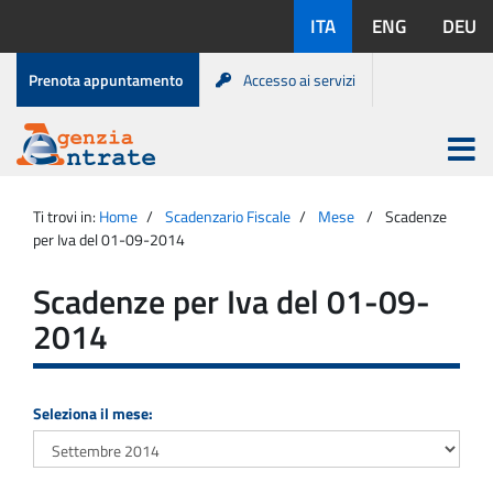
Salta
Lingue
ITA
ENG
DEU
al
disponibili:
contenuto
Menu
Prenota appuntamento
Accesso ai servizi
di
servizio
Apri
menu
Menu
Portale
princip
Agenzia
principale
Ti trovi in:
Home
Scadenzario Fiscale
Mese
Scadenze
Entrate
per Iva del 01-09-2014
Scadenze per Iva del 01-09-
2014
Seleziona il mese: