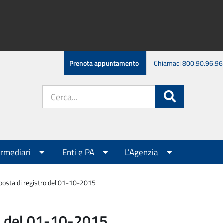
Prenota appuntamento
Chiamaci 800.90.96.96
Cerca
Cerca
nel
sito:
ermediari
Enti e PA
L'Agenzia
posta di registro del 01-10-2015
ro del 01-10-2015