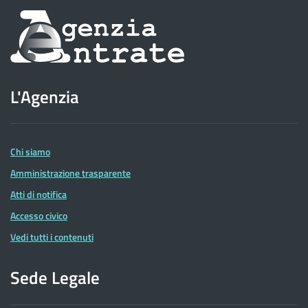
Informazioni
sul
sito
L'Agenzia
dell'Agenzia
delle
Entrate
Chi siamo
Amministrazione trasparente
Atti di notifica
Accesso civico
Vedi tutti i contenuti
Sede Legale