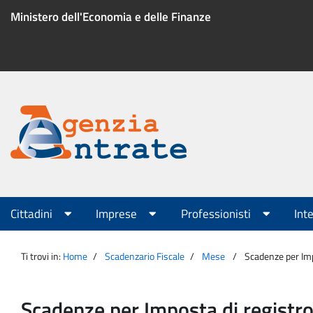
Salta
Ministero dell'Economia e delle Finanze
al
contenuto
Menu
di
servizio
Portale
Agenzia
Menu
Cittadini
Imprese
Professionisti
Int
principale
Entrate
Ti trovi in:
Home
Scadenzario Fiscale
Mese
Scadenze per Im
Scadenze per Imposta di regist