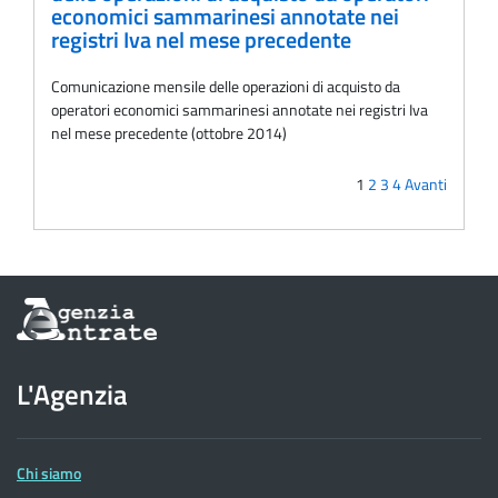
economici sammarinesi annotate nei
registri Iva nel mese precedente
Comunicazione mensile delle operazioni di acquisto da
operatori economici sammarinesi annotate nei registri Iva
nel mese precedente (ottobre 2014)
1
2
3
4
Avanti
Informazioni
sul
sito
dell'Agenzia
L'Agenzia
delle
Entrate
Chi siamo