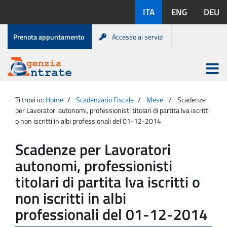
Salta
Lingue
ITA
ENG
DEU
al
disponibili:
contenuto
Menu
Prenota appuntamento
Accesso ai servizi
di
servizio
Apri
menu
Menu
Portale
princip
Agenzia
principale
Ti trovi in:
Home
Scadenzario Fiscale
Mese
Scadenze
Entrate
per Lavoratori autonomi, professionisti titolari di partita Iva iscritti
o non iscritti in albi professionali del 01-12-2014
Scadenze per Lavoratori
autonomi, professionisti
titolari di partita Iva iscritti o
non iscritti in albi
professionali del 01-12-2014