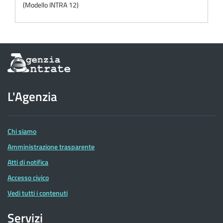
(Modello INTRA 12)
Informazioni
sul
sito
dell'Agenzia
L'Agenzia
delle
Entrate
Chi siamo
Amministrazione trasparente
Atti di notifica
Accesso civico
Vedi tutti i contenuti
Servizi