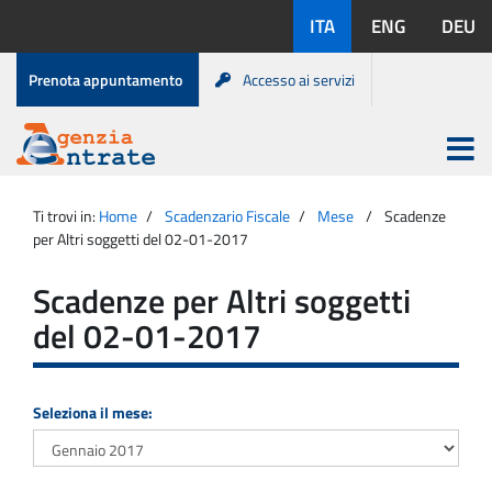
Salta
Lingue
ITA
ENG
DEU
al
disponibili:
contenuto
Menu
Prenota appuntamento
Accesso ai servizi
di
servizio
Apri
menu
Menu
Portale
princip
Agenzia
principale
Ti trovi in:
Home
Scadenzario Fiscale
Mese
Scadenze
Entrate
per Altri soggetti del 02-01-2017
Scadenze per Altri soggetti
del 02-01-2017
Seleziona il mese: