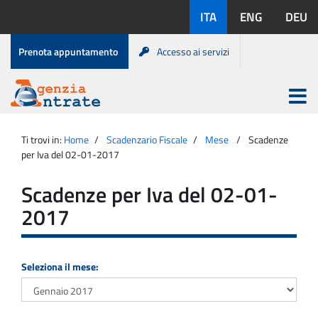
Salta
Lingue
ITA
ENG
DEU
al
disponibili:
contenuto
Menu
Prenota appuntamento
Accesso ai servizi
di
servizio
Apri
menu
Menu
Portale
princip
Agenzia
principale
Ti trovi in:
Home
Scadenzario Fiscale
Mese
Scadenze
Entrate
per Iva del 02-01-2017
Scadenze per Iva del 02-01-
2017
Seleziona il mese: