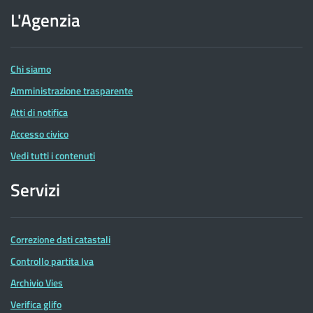
dell'Agenzia
L'Agenzia
delle
Entrate
Chi siamo
Amministrazione trasparente
Atti di notifica
Accesso civico
Vedi tutti i contenuti
Servizi
Correzione dati catastali
Controllo partita Iva
Archivio Vies
Verifica glifo