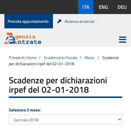
Salta
Lingue
ITA
ENG
DEU
al
disponibili:
contenuto
Menu
Prenota appuntamento
Accesso ai servizi
di
servizio
Apri
menu
Menu
Portale
princip
Agenzia
principale
Ti trovi in:
Home
Scadenzario Fiscale
Mese
Scadenze
Entrate
per dichiarazioni irpef del 02-01-2018
Scadenze per dichiarazioni
irpef del 02-01-2018
Seleziona il mese: