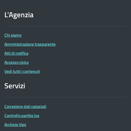
sito
dell'Agenzia
L'Agenzia
delle
Entrate
Chi siamo
Amministrazione trasparente
Atti di notifica
Accesso civico
Vedi tutti i contenuti
Servizi
Correzione dati catastali
Controllo partita Iva
Archivio Vies