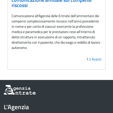
comunicazione annuale sui compensi
riscossi
Comunicazione all'Agenzia delle Entrate dell'ammontare dei
compensi complessivamente riscossi nell'anno precedente
in nome e per conto di ciascun esercente la professione
medica e paramedica per le prestazioni rese all'interno di
dette strutture in esecuzione di un rapporto, intrattenuto
direttamente con il paziente, che dia luogo a reddito di lavoro
autonomo
1
2
Avanti
Informazioni
sul
sito
dell'Agenzia
L'Agenzia
delle