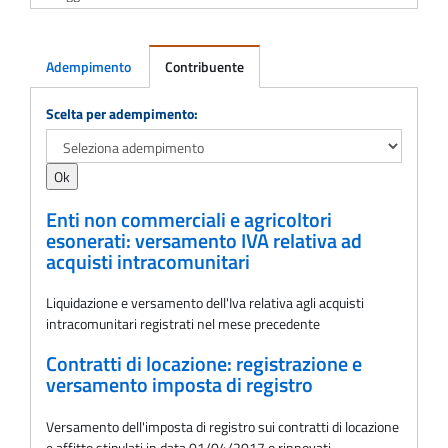
Adempimento
Contribuente
Adempimento
Scelta per adempimento:
Enti non commerciali e agricoltori
esonerati: versamento IVA relativa ad
acquisti intracomunitari
Liquidazione e versamento dell'Iva relativa agli acquisti
intracomunitari registrati nel mese precedente
Contratti di locazione: registrazione e
versamento imposta di registro
Versamento dell'imposta di registro sui contratti di locazione
e affitto stipulati in data 01/04/2017 o rinnovati