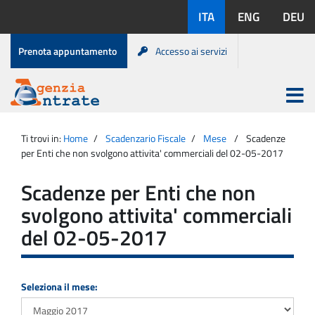
Salta
Lingue
ITA
ENG
DEU
al
disponibili:
contenuto
Menu
Prenota appuntamento
Accesso ai servizi
di
servizio
Apri
menu
Menu
Portale
princip
Agenzia
principale
Ti trovi in:
Home
Scadenzario Fiscale
Mese
Scadenze
Entrate
per Enti che non svolgono attivita' commerciali del 02-05-2017
Scadenze per Enti che non
svolgono attivita' commerciali
del 02-05-2017
Seleziona il mese: