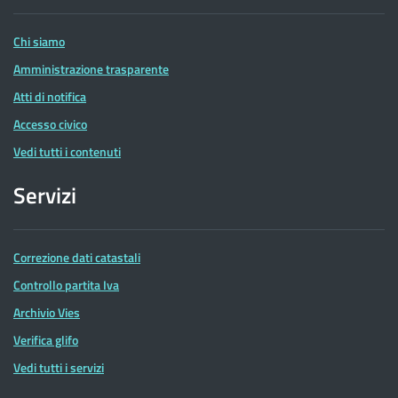
Entrate
Chi siamo
Amministrazione trasparente
Atti di notifica
Accesso civico
Vedi tutti i contenuti
Servizi
Correzione dati catastali
Controllo partita Iva
Archivio Vies
Verifica glifo
Vedi tutti i servizi