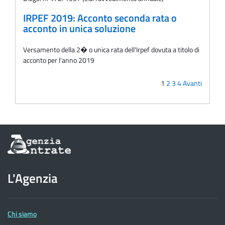
IRPEF 2019: Acconto seconda rata o
acconto in unica soluzione
Versamento della 2� o unica rata dell'Irpef dovuta a titolo di
acconto per l'anno 2019
1
2
3
4
Avanti
Informazioni
sul
sito
dell'Agenzia
L'Agenzia
delle
Entrate
Chi siamo