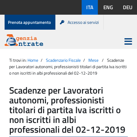
Salta
Lingue
ITA
ENG
DEU
al
disponibili:
contenuto
Menu
Prenota appuntamento
Accesso ai servizi
di
servizio
Apri
menu
Menu
Portale
princip
Agenzia
principale
Ti trovi in:
Home
Scadenzario Fiscale
Mese
Scadenze
Entrate
per Lavoratori autonomi, professionisti titolari di partita Iva iscritti
o non iscritti in albi professionali del 02-12-2019
Scadenze per Lavoratori
autonomi, professionisti
titolari di partita Iva iscritti o
non iscritti in albi
professionali del 02-12-2019