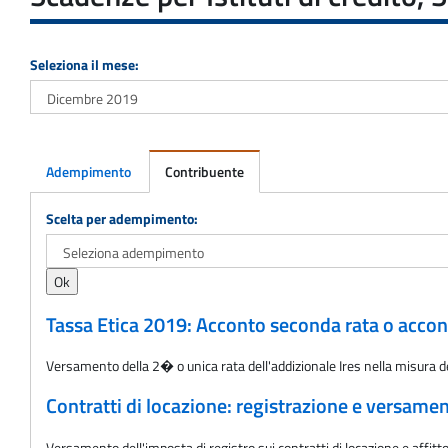
Seleziona il mese:
Adempimento
Contribuente
Adempimento
Scelta per adempimento:
Tassa Etica 2019: Acconto seconda rata o accont
Versamento della 2� o unica rata dell'addizionale Ires nella misura del
Contratti di locazione: registrazione e versame
Versamento dell'imposta di registro sui contratti di locazione e aff