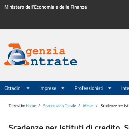
Salta
Ministero dell'Economia e delle Finanze
al
contenuto
Menu
di
servizio
Portale
Agenzia
Menu
Cittadini
Imprese
Professionisti
Int
principale
Entrate
Ti trovi in:
Home
Scadenzario Fiscale
Mese
Scadenze per Isti
Scadenze per Istituti di credito, 