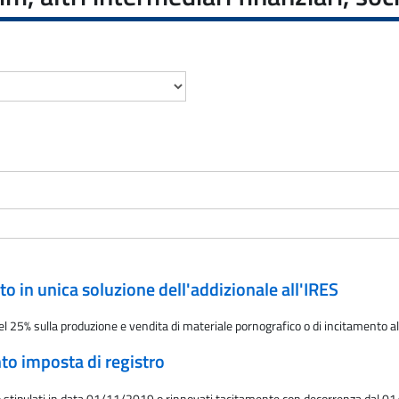
o in unica soluzione dell'addizionale all'IRES
 25% sulla produzione e vendita di materiale pornografico o di incitamento alla
nto imposta di registro
itto stipulati in data 01/11/2019 o rinnovati tacitamente con decorrenza dal 