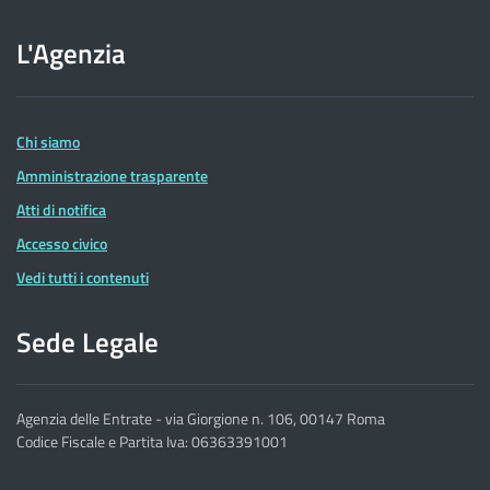
sito
L'Agenzia
dell'Agenzia
delle
Entrate
Chi siamo
Amministrazione trasparente
Atti di notifica
Accesso civico
Vedi tutti i contenuti
Sede Legale
Agenzia delle Entrate - via Giorgione n. 106, 00147 Roma
Codice Fiscale e Partita Iva: 06363391001