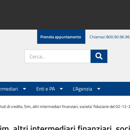
Prenota appuntamento
Chiamaci 800.90.96.96
Cerca
Cerca
nel
sito:
ermediari
Enti e PA
L'Agenzia
tuti di credito, Sim, altri intermediari finanziari, societa' fiduciarie del 02-12
Sim, altri intermediari finanziari, s