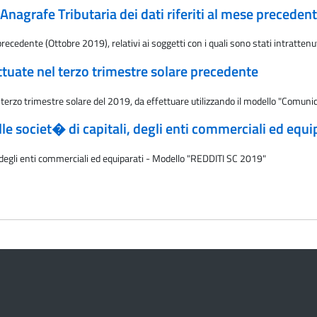
Anagrafe Tributaria dei dati riferiti al mese preceden
precedente (Ottobre 2019), relativi ai soggetti con i quali sono stati intrattenut
tuate nel terzo trimestre solare precedente
 terzo trimestre solare del 2019, da effettuare utilizzando il modello "Comunic
lle societ� di capitali, degli enti commerciali ed eq
i, degli enti commerciali ed equiparati - Modello "REDDITI SC 2019"