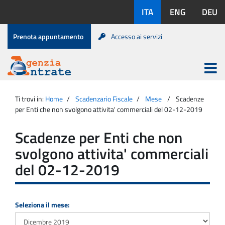
Salta
Lingue
ITA
ENG
DEU
al
disponibili:
contenuto
Menu
Prenota appuntamento
Accesso ai servizi
di
servizio
Apri
menu
Menu
Portale
princip
Agenzia
principale
Ti trovi in:
Home
Scadenzario Fiscale
Mese
Scadenze
Entrate
per Enti che non svolgono attivita' commerciali del 02-12-2019
Scadenze per Enti che non
svolgono attivita' commerciali
del 02-12-2019
Seleziona il mese: