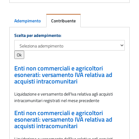
Adempimento
Contribuente
Adempimento
Scelta per adempimento:
Enti non commerciali e agricoltori
esonerati: versamento IVA relativa ad
acquisti intracomunitari
Liquidazione e versamento dell'Iva relativa agli acquisti
intracomunitari registrati nel mese precedente
Enti non commerciali e agricoltori
esonerati: versamento IVA relativa ad
acquisti intracomunitari
Liquidazione e versamento dell'Iva relativa agli acquisti