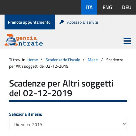
Salta
Lingue
ITA
ENG
DEU
al
disponibili:
contenuto
Menu
Prenota appuntamento
Accesso ai servizi
di
servizio
Apri
menu
Menu
Portale
princip
Agenzia
principale
Ti trovi in:
Home
Scadenzario Fiscale
Mese
Scadenze
Entrate
per Altri soggetti del 02-12-2019
Scadenze per Altri soggetti
del 02-12-2019
Seleziona il mese: