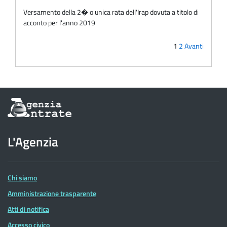
Versamento della 2� o unica rata dell'Irap dovuta a titolo di
acconto per l'anno 2019
1
2
Avanti
Informazioni
sul
sito
dell'Agenzia
L'Agenzia
delle
Entrate
Chi siamo
Amministrazione trasparente
Atti di notifica
Accesso civico