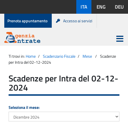
Salta
Lingue
ITA
ENG
DEU
al
disponibili:
contenuto
Menu
Prenota appuntamento
Accesso ai servizi
di
servizio
Apri
menu
Menu
Portale
princip
Agenzia
principale
Ti trovi in:
Home
Scadenzario Fiscale
Mese
Scadenze
Entrate
per Intra del 02-12-2024
Scadenze per Intra del 02-12-
2024
Seleziona il mese: