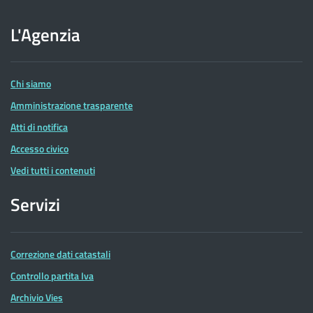
sito
dell'Agenzia
L'Agenzia
delle
Entrate
Chi siamo
Amministrazione trasparente
Atti di notifica
Accesso civico
Vedi tutti i contenuti
Servizi
Correzione dati catastali
Controllo partita Iva
Archivio Vies