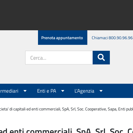
Prenota appuntamento
Chiamaci 800.90.96.96
Cerca
Cerca
nel
sito:
ermediari
Enti e PA
L'Agenzia
eta' di capitali ed enti commerciali, SpA, Srl, Soc. Cooperative, Sapa, Enti pubb
ed enti commerciali, SpA, Srl, Soc. 