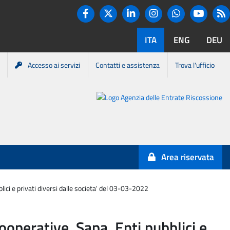
Twitter
R
Facebook
Linkedin
Instagram
You tube
Whatsapp
ITA
ENG
DEU
Accesso ai servizi
Contatti e assistenza
Trova l'ufficio
Portale
Agenzia
Entrate-
Area riservata
Riscossione
lici e privati diversi dalle societa' del 03-03-2022
Cooperative, Sapa, Enti pubblici e