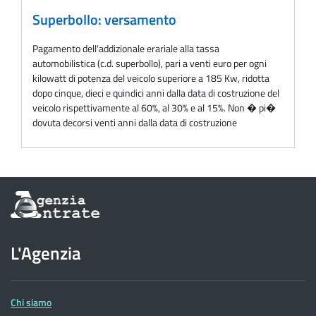
Superbollo: versamento
Pagamento dell'addizionale erariale alla tassa
automobilistica (c.d. superbollo), pari a venti euro per ogni
kilowatt di potenza del veicolo superiore a 185 Kw, ridotta
dopo cinque, dieci e quindici anni dalla data di costruzione del
veicolo rispettivamente al 60%, al 30% e al 15%. Non � pi�
dovuta decorsi venti anni dalla data di costruzione
Informazioni
sul
sito
dell'Agenzia
L'Agenzia
delle
Entrate
Chi siamo