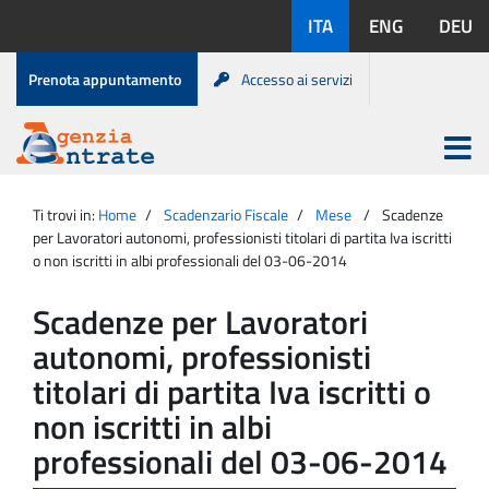
Salta
Lingue
ITA
ENG
DEU
al
disponibili:
contenuto
Menu
Prenota appuntamento
Accesso ai servizi
di
servizio
Apri
menu
Menu
Portale
princip
Agenzia
principale
Ti trovi in:
Home
Scadenzario Fiscale
Mese
Scadenze
Entrate
per Lavoratori autonomi, professionisti titolari di partita Iva iscritti
o non iscritti in albi professionali del 03-06-2014
Scadenze per Lavoratori
autonomi, professionisti
titolari di partita Iva iscritti o
non iscritti in albi
professionali del 03-06-2014