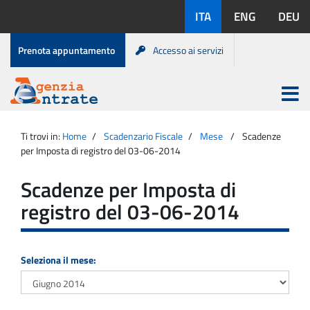
Salta
Lingue
ITA
ENG
DEU
al
disponibili:
contenuto
Menu
Prenota appuntamento
Accesso ai servizi
di
servizio
Apri
menu
Menu
Portale
princip
Agenzia
principale
Ti trovi in:
Home
Scadenzario Fiscale
Mese
Scadenze
Entrate
per Imposta di registro del 03-06-2014
Scadenze per Imposta di
registro del 03-06-2014
Seleziona il mese: