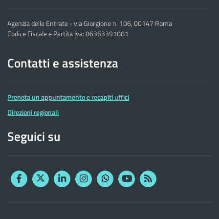
Agenzia delle Entrate - via Giorgione n. 106, 00147 Roma
Codice Fiscale e Partita Iva: 06363391001
Contatti e assistenza
Prenota un appuntamento e recapiti uffici
Direzioni regionali
Seguici su
Facebook
Twitter
Linkedin
Instagram
YouTube
RSS
Whatsapp
Altre