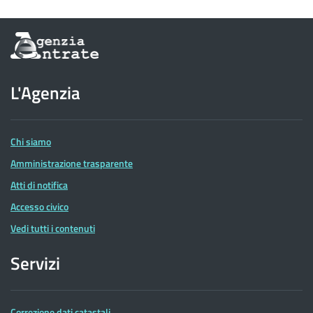
Informazioni
sul
sito
dell'Agenzia
L'Agenzia
delle
Entrate
Chi siamo
Amministrazione trasparente
Atti di notifica
Accesso civico
Vedi tutti i contenuti
Servizi
Correzione dati catastali