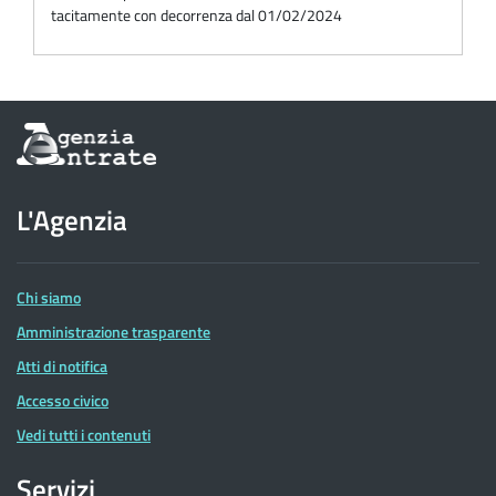
tacitamente con decorrenza dal 01/02/2024
Informazioni
sul
sito
dell'Agenzia
L'Agenzia
delle
Entrate
Chi siamo
Amministrazione trasparente
Atti di notifica
Accesso civico
Vedi tutti i contenuti
Servizi