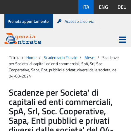
Salta
Lingue
ITA
ENG
DEU
al
disponibili:
contenuto
Menu
Prenota appuntamento
Accesso ai servizi
di
servizio
Apri
menu
Menu
Portale
princip
Agenzia
principale
Ti trovi in:
Home
Scadenzario Fiscale
Mese
Scadenze
Entrate
per Societa' di capitali ed enti commerciali, SpA, Srl, Soc.
Cooperative, Sapa, Enti pubblici e privati diversi dalle societa' del
04-03-2024
Scadenze per Societa' di
capitali ed enti commerciali,
SpA, Srl, Soc. Cooperative,
Sapa, Enti pubblici e privati
diversi dalle societa' del 04-