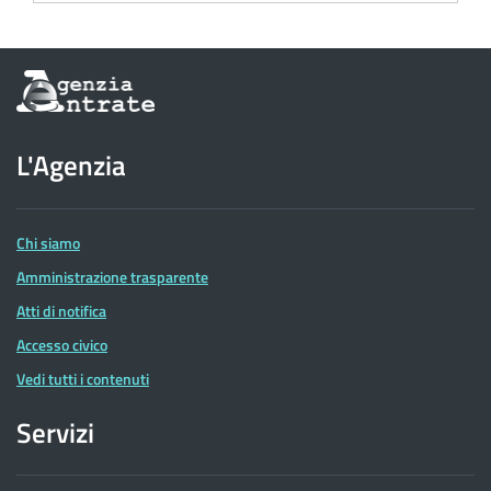
Informazioni
sul
sito
dell'Agenzia
L'Agenzia
delle
Entrate
Chi siamo
Amministrazione trasparente
Atti di notifica
Accesso civico
Vedi tutti i contenuti
Servizi