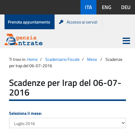
Salta
Lingue
ITA
ENG
DEU
al
disponibili:
contenuto
Menu
Prenota appuntamento
Accesso ai servizi
di
servizio
Apri
menu
Menu
Portale
princip
Agenzia
principale
Ti trovi in:
Home
Scadenzario Fiscale
Mese
Scadenze
Entrate
per Irap del 06-07-2016
Scadenze per Irap del 06-07-
2016
Seleziona il mese: