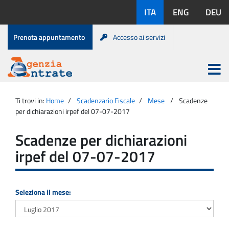
Salta
Lingue
ITA
ENG
DEU
al
disponibili:
contenuto
Menu
Prenota appuntamento
Accesso ai servizi
di
servizio
Apri
menu
Menu
Portale
princip
Agenzia
principale
Ti trovi in:
Home
Scadenzario Fiscale
Mese
Scadenze
Entrate
per dichiarazioni irpef del 07-07-2017
Scadenze per dichiarazioni
irpef del 07-07-2017
Seleziona il mese: