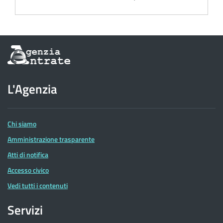
Informazioni
sul
sito
dell'Agenzia
L'Agenzia
delle
Entrate
Chi siamo
Amministrazione trasparente
Atti di notifica
Accesso civico
Vedi tutti i contenuti
Servizi